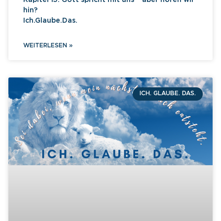
Kapitel 15: Gott spricht mit uns – aber hören wir
hin?
Ich.Glaube.Das.
WEITERLESEN »
ICH. GLAUBE. DAS.