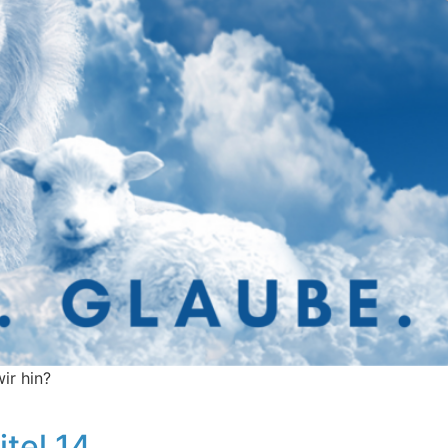
ir hin?
itel 14